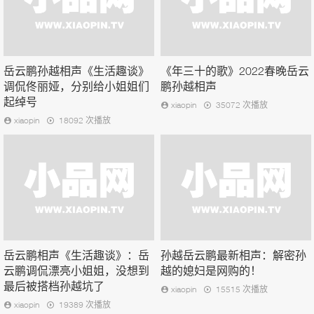
岳云鹏孙越相声《生活趣谈》
《年三十的歌》2022春晚岳云
调侃佟丽娅，分别给小姐姐们
鹏孙越相声
起绰号
xiaopin
35072 次播放
xiaopin
18092 次播放
岳云鹏相声《生活趣谈》：岳
孙越岳云鹏最新相声：解密孙
云鹏调侃漂亮小姐姐，没想到
越的媳妇是网购的！
最后被搭档孙越坑了
xiaopin
15515 次播放
xiaopin
19389 次播放