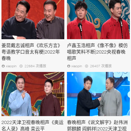
姜昆戴志诚相声《欢乐方言》
卢鑫玉浩相声《像不像》模仿
粤语教学口音太有梗|2022年
唱歌笑料不断|2022央视春晚
春晚
相声
xiaopin
22684 次播放
xiaopin
26407 次播放
2022天津卫视春晚相声《奥运
春晚相声《说文解字》赵伟洲
名人录》高峰 栾云平
郭麒麟 阎鹤祥|2022天津卫视