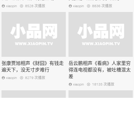
xiaopin
8528 次播放
xiaopin
8836 次播放
张康贾旭相声《财囧》有钱走
岳云鹏相声《看病》人家里穷
遍天下，没无寸步难行
得连电视都没有，被吐槽混太
差
xiaopin
8279 次播放
xiaopin
18135 次播放