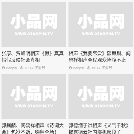
张康、贾旭明相声《假》真真
相声《我要恋爱》郭麒麟、阎
假假反映社会真相
鹤祥相声全程观众捧腹不止
xiaopin
9714 次播放
xiaopin
8614 次播放
郭麒麟、阎鹤祥相声《诗词大
郭德纲于谦相声《义气千秋》
会》包袱不断，嗨翻全场！
揭露德云社内部机密段子