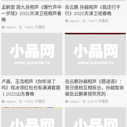
孟鹤堂 周九良相声《爆竹声中
岳云鹏 孙越相声《我还行不
一岁除》2022天津卫视相声春
行》2022天津卫视春晚
晚
xiaopin
74677 次播放
xiaopin
14802 次播放
卢鑫、玉浩相声《你听说了
岳云鹏孙越相声《猜谜语》：
吗》戏冰领红包也有满满套路
昔日搭档互相拆台，孙越智商
丨2022山东春晚
被岳云鹏拿捏死死的
xiaopin
10962 次播放
xiaopin
22816 次播放