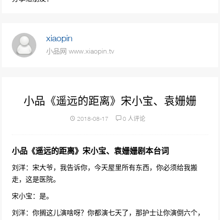
32459次播放
小品《午夜出租车》王宁 艾伦 欢乐喜剧人第一
xiaopin
季
小品网 www.xiaopin.tv
31229次播放
小品《谁是大英雄》周云鹏
30271次播放
小品《遥远的距离》宋小宝、袁姗姗
小品《蹬三轮儿的父亲》宋晓峰嫌弃父亲骑三
2018-08-17
0 人评论
轮车，栓狗链现刷漆变大金链，感人歌颂伟大
父爱
29882次播放
小品《遥远的距离》宋小宝、袁姗姗剧本台词
小品《男一号》宋小宝、文松
刘洋：宋大爷，我告诉你，今天屋里所有东西，你必须给我搬
27843次播放
走，这是医院。
宋小宝：是。
小品《职场陷阱 你中招了吗？》笑星闯地球第
一季
刘洋：你搁这儿演啥呀？你都演七天了，那护士让你演倒六个，