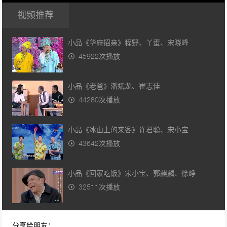
视频推荐
小品《华府招亲》程野、丫蛋、宋晓峰
45922次播放
小品《老爸》潘斌龙、崔志佳
44280次播放
小品《冰山上的来客》许君聪、宋小宝
43642次播放
小品《回家吃饭》宋小宝、郭麒麟、徐峥
32511次播放
小品《皇家赌场》王宁、艾伦
分享给朋友：