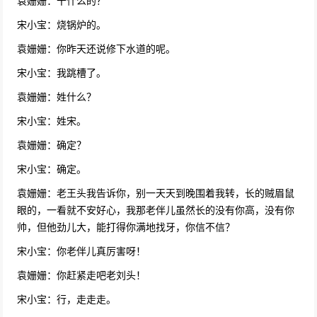
袁姗姗：干什么的？
小品《薪火不息》朱雨辰崔志佳喜剧总动员小
宋小宝：烧锅炉的。
品
袁姗姗：你昨天还说修下水道的呢。
23808次播放
宋小宝：我跳槽了。
小品《原来如此》宋晓峰、程野、丫蛋
袁姗姗：姓什么？
23679次播放
宋小宝：姓宋。
小品《听风》蒋欣 宋小宝喜剧总动员决赛冠军
袁姗姗：确定？
23265次播放
宋小宝：确定。
袁姗姗：老王头我告诉你，别一天天到晚围着我转，长的贼眉鼠
小品《顺水推舟》宋晓峰、程野、丫蛋
眼的，一看就不安好心，我那老伴儿虽然长的没有你高，没有你
22848次播放
帅，但他劲儿大，能打得你满地找牙，你信不信？
宋小宝：你老伴儿真厉害呀！
小品《翡翠西瓜》赵家班小品文松杨树林争西
袁姗姗：你赶紧走吧老刘头！
瓜 各怀鬼胎出奇招
22589次播放
宋小宝：行，走走走。