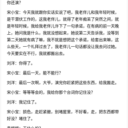
26067次播放
你还演？
宋小宝：今天我就跟你实话实说了吧，我老伴儿和我年轻时候，
小品《今夜无眠》孙涛 邵峰欢乐饭米粒儿第七
是干潜伏工作的，这我老伴儿，就得了老年痴呆了突然之间，就
季
是年轻时候，我给我老伴儿许下了一句承诺，在有病的前一天晚
24628次播放
上，她问我是什么，我就没想起来，她说第二天告诉我，没等到
岳云鹏夺冠作品《小岳岳》欢乐喜剧人郭德纲
第二天她就有病了嘛，我不就是想把这个承诺，给套出来嘛，这
徒弟岳云鹏相声
么些天，一个礼拜过去了，我老伴儿一句话都没让我去问过她。
24617次播放
今天要实在不行，我就都搬出去。
小品《不差钱2》丫蛋、小沈阳
刘洋：你得了。
24595次播放
宋小宝：最后一天，能不能行？
刘洋：最后一次啊，大爷，演完你赶紧把这些东西，给我搬走。
小品《海盗》小沈阳、杨冰、宋晓峰
宋小宝：等等等会的，我给你那个台词你记住没？
24229次播放
刘洋：我记住了。
宋小宝：损色，走赶紧撤，别堵屋里，不好看，走，把东西都带
小品《倩女幽魂》贾玲、张小斐、曹贺军
好没？堵住了。
24150次播放