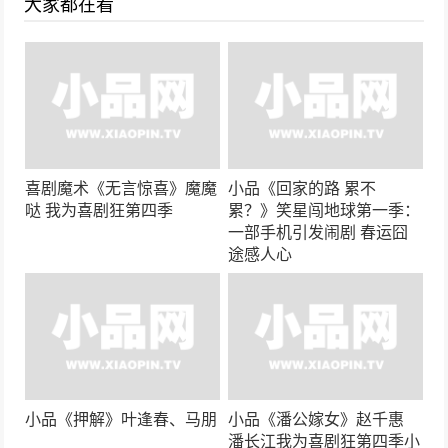
大家都在看
喜剧魔术《无言惊喜》魔魔
小品《回家的路 累不
哒 我为喜剧狂第四季
累？》笑星闯地球第一季：
一部手机引发闹剧 春运囧
途感人心
小品《押解》叶逢春、马朋
小品《潘公嫁女》赵千惠
潘长江我为喜剧狂第四季小