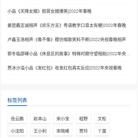
小品《天降女婿》假冒女婿爆笑|2022年春晚
姜昆戴志诚相声《欢乐方言》粤语教学口音太有梗|2022年春晚
卢鑫玉浩相声《像不像》模仿唱歌笑料不断|2022央视春晚相声
郭冬临邵峰小品《休息区的故事》特殊时期守望相助|2022年央视春晚
贾冰沙溢小品《发红包》收发红包真实反应|2022年央视春晚
标签列表
岳云鹏
赵本山
宋小宝
程野
文松
小沈阳
王小利
宋晓峰
贾玲
丫蛋