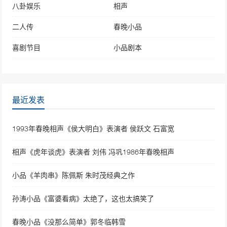
八卦娱乐
相声
二人传
春晚小品
喜剧节目
小品剧本
最近发表
1993年春晚相声《侯大明白》表演者 侯跃文 石富宽
相声《虎年谈虎》表演者 刘伟 冯巩1986年春晚相声
小品《羊肉串》陈佩斯 朱时茂经典之作
孙涛小品《富婆看病》太绝了，这也太搞笑了
春晚小品《没那么简单》郭冬临韩雪