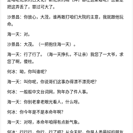
48731次播放
把这弄丢了，罪过可大了。
2019年春晚小品《占位子》沈腾变奶爸为儿掀
沙景昌：你放心，大茂，谁再敢打咱们大院的主意，我就跟他玩
夺位大战
命。
46778次播放
海一天：对。
2019年春晚小品《“儿子”来了》老夫妻潘长江
沙景昌：大茂。（一把抱住海一天）。
蔡明葛优爆笑演绎老年防诈骗小品
40402次播放
海一天：行了行了。（海一天挣扎，不让亲）我您了一大爷，求
您了啊，傻柱。
小品《策划》赵本山、宋丹丹
何冰：呦，你叫谁呢？
39502次播放
海一天：叫你呢，你说哥们这事办得漂不漂亮吧？
2019年春晚小品《啼笑皆非》贾玲变保洁张小
何冰：一般般中文台词网，狗年办了件人事。
斐许君爆笑演绎
海一天：你别老拿老眼光看人，什么呀。
39111次播放
何冰：你今年是不是本命年啊？
2003年春晚小品《心病》赵本山、高秀敏、范
海一天：对呀，本命年咱得有点新气象。
伟
36361次播放
何冰：行行行，你行，行了吧？从今天起，你是人类最好的朋友