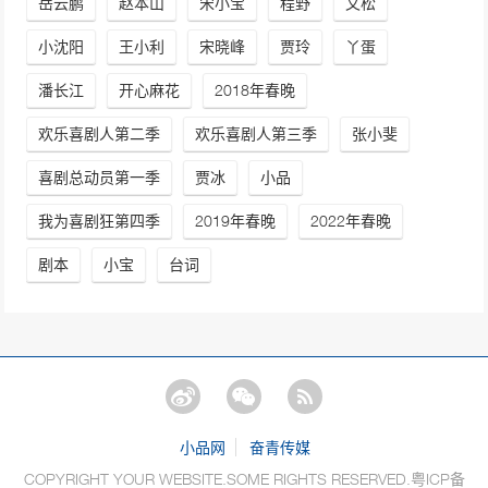
岳云鹏
赵本山
宋小宝
程野
文松
小沈阳
王小利
宋晓峰
贾玲
丫蛋
潘长江
开心麻花
2018年春晚
欢乐喜剧人第二季
欢乐喜剧人第三季
张小斐
喜剧总动员第一季
贾冰
小品
我为喜剧狂第四季
2019年春晚
2022年春晚
剧本
小宝
台词
小品网
奋青传媒
COPYRIGHT YOUR WEBSITE.SOME RIGHTS RESERVED.
粤ICP备