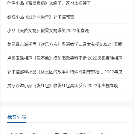
孙涛小品《富婆看病》太绝了，这也太搞笑了
春晚小品《没那么简单》郭冬临韩雪
小品《天降女婿》假冒女婿爆笑|2022年春晚
姜昆戴志诚相声《欢乐方言》粤语教学口音太有梗|2022年春晚
卢鑫玉浩相声《像不像》模仿唱歌笑料不断|2022央视春晚相声
郭冬临邵峰小品《休息区的故事》特殊时期守望相助|2022年央视春晚
贾冰沙溢小品《发红包》收发红包真实反应|2022年央视春晚
标签列表