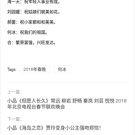
海一天：祝年轻人事业有成。
刘园媛：祝姑娘们貌美如花。
郝蕾：祝小家都和和美美。
何冰：祝我们的祖国。
合：繁荣富强，兴旺发达。
Tags:
2018年春晚
何冰
上一篇：
小品《但愿人长久》常远 柳岩 舒畅 秦岚 刘芸 悦悦 2018
年北京电视台春节联欢晚会
下一篇：
小品《海岛之恋》贾玲变身小公主强吻郑恺！