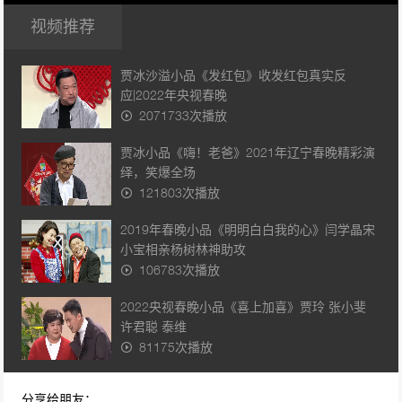
视频推荐
贾冰沙溢小品《发红包》收发红包真实反
应|2022年央视春晚
2071733次播放
贾冰小品《嗨！老爸》2021年辽宁春晚精彩演
绎，笑爆全场
121803次播放
2019年春晚小品《明明白白我的心》闫学晶宋
小宝相亲杨树林神助攻
106783次播放
2022央视春睌小品《喜上加喜》贾玲 张小斐
许君聪 泰维
81175次播放
2019年春晚小品《假戏真做》 沈梦辰 宋小宝
分享给朋友：