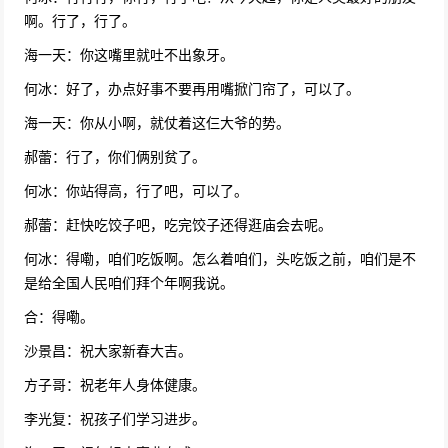
啊。行了，行了。
小品《天降女婿》假冒女婿爆笑|2022年春晚
海一天：你这嘴里就吐不出象牙。
35063次播放
何冰：好了，办点好事不要再用嘴掀门帘了，可以了。
2016年春晚小品《吃面》 程野、宋小宝
海一天：你从小啊，就仗着这仨大爷的势。
33978次播放
郝蕾：行了，你们俩别贫了。
何冰：你站得高，行了吧，可以了。
郭冬临邵峰小品《休息区的故事》特殊时期守
望相助|2022年央视春晚
郝蕾：赶快吃饺子吧，吃完饺子还得逛庙会去呢。
32692次播放
何冰：得嘞，咱们吃饭啊。怎么着咱们，头吃饭之前，咱们是不
是给全国人民咱们拜个年啊我说。
2019年春晚小品《演戏给你看》笑闹上映，孙
涛林永健变戏精花式吹捧领导
合：得嘞。
32386次播放
沙景昌：祝大家新春大吉。
2019年春晚小品《神秘岛》郭冬临音乐创意暖
方子哥：祝老年人身体健康。
心感人
李光复：祝孩子们学习进步。
31494次播放