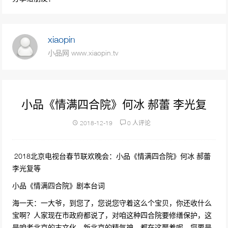
74664次播放
2019年春晚小品《办公室的故事》闫妮变霸总
xiaopin
上演职员花式求婚老板
小品网 www.xiaopin.tv
62874次播放
小品《不差钱》赵本山，小沈阳，丫蛋
60173次播放
小品《情满四合院》何冰 郝蕾 李光复
贾玲2019春晚小品《要账记》全是笑点，超级
2018-12-19
0 人评论
搞笑
51792次播放
2018北京电视台春节联欢晚会：小品《情满四合院》何冰 郝蕾
春晚小品《没那么简单》郭冬临韩雪
李光复等
49480次播放
小品《情满四合院》剧本台词
海一天：一大爷，到您了，您说您守着这么个宝贝，你还收什么
沈腾马丽小品《还不还》鞭挞诚信缺失| 2022
宝啊？人家现在市政府都说了，对咱这种四合院要修缮保护，这
央视春晚
是咱老北京的古文化，新北京的精气神，都在这聚着呢，您要是