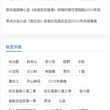
郭冬临邵峰小品《休息区的故事》特殊时期守望相助|2022年央视春晚
贾冰沙溢小品《发红包》收发红包真实反应|2022年央视春晚
标签列表
岳云鹏
赵本山
宋小宝
程野
文松
小沈阳
王小利
宋晓峰
贾玲
丫蛋
潘长江
开心麻花
2018年春晚
欢乐喜剧人第二季
欢乐喜剧人第三季
张小斐
喜剧总动员第一季
贾冰
小品