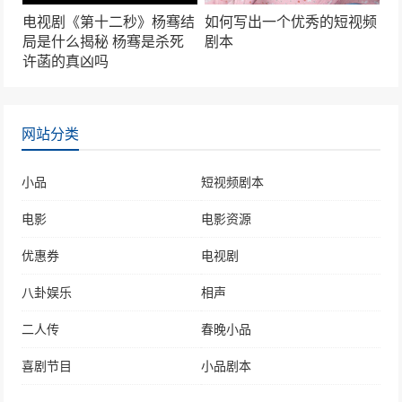
电视剧《第十二秒》杨骞结
如何写出一个优秀的短视频
局是什么揭秘 杨骞是杀死
剧本
许菡的真凶吗
网站分类
小品
短视频剧本
电影
电影资源
优惠券
电视剧
八卦娱乐
相声
二人传
春晚小品
喜剧节目
小品剧本