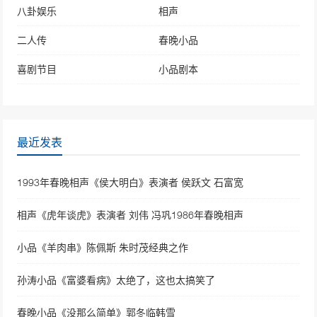
八卦娱乐
相声
二人传
春晚小品
喜剧节目
小品剧本
最近发表
1993年春晚相声《侯大明白》表演者 侯跃文 石富宽
相声《虎年谈虎》表演者 刘伟 冯巩1986年春晚相声
小品《羊肉串》陈佩斯 朱时茂经典之作
孙涛小品《富婆看病》太绝了，这也太搞笑了
春晚小品《没那么简单》郭冬临韩雪