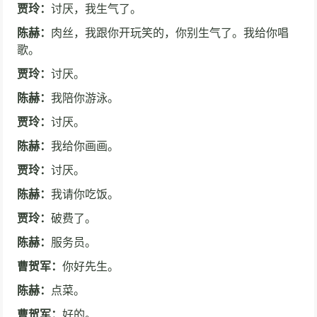
贾玲：
讨厌，我生气了。
陈赫：
肉丝，我跟你开玩笑的，你别生气了。我给你唱
歌。
贾玲：
讨厌。
陈赫：
我陪你游泳。
贾玲：
讨厌。
陈赫：
我给你画画。
贾玲：
讨厌。
陈赫：
我请你吃饭。
贾玲：
破费了。
陈赫：
服务员。
曹贺军：
你好先生。
陈赫：
点菜。
曹贺军：
好的。