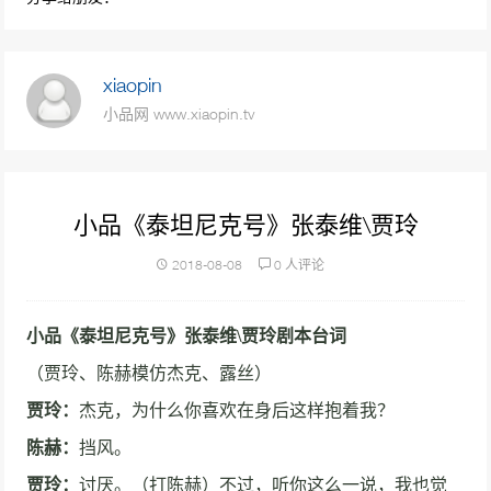
98631次播放
沈腾小品《一个女婿半个儿》沈腾 艾伦 魏翔
xiaopin
吴江 杨沅翰
小品网 www.xiaopin.tv
76637次播放
小品《停车风波》 停车管理员车主爆笑冲突
70519次播放
小品《泰坦尼克号》张泰维\贾玲
贾玲 潘长江小品《后宫攻略》演绎皇帝和皇后
2018-08-08
0 人评论
后宫斗法
68151次播放
小品《泰坦尼克号》张泰维\贾玲剧本台词
小品《空城计》 恶搞戏曲惹怒老戏骨
（贾玲、陈赫模仿杰克、露丝）
63080次播放
贾玲：
杰克，为什么你喜欢在身后这样抱着我？
陈赫：
挡风。
小品《公园奇遇》宋小宝爆笑小品全程包袱密
集！
贾玲：
讨厌。（打陈赫）不过，听你这么一说，我也觉