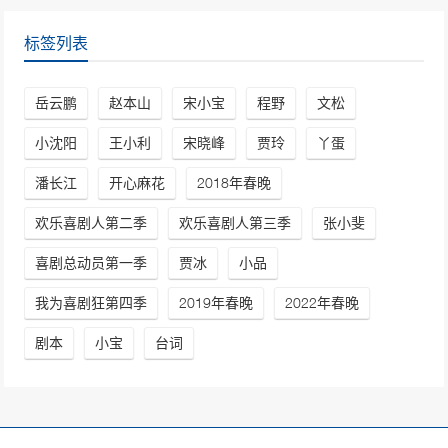
标签列表
岳云鹏
赵本山
宋小宝
程野
文松
小沈阳
王小利
宋晓峰
贾玲
丫蛋
潘长江
开心麻花
2018年春晚
欢乐喜剧人第二季
欢乐喜剧人第三季
张小斐
喜剧总动员第一季
贾冰
小品
我为喜剧狂第四季
2019年春晚
2022年春晚
剧本
小宝
台词