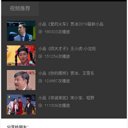
视频推荐
小品《爱的火车》贾冰2019最新小品
160323次播放
小品《四大才子》王小虎\小沈阳
151254次播放
小品《你的模样》贾冰、王雪东
124667次播放
小品《非诚来扰》宋小宝、程野
111509次播放
小品《碰瓷》 宋小宝、赵海燕
分享给朋友：