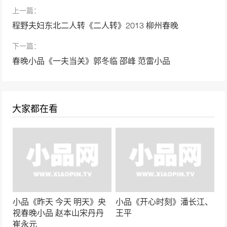
52799次播放
上一篇：
小品《一票难求》孙涛 张海燕 欢乐饭米粒儿
程野夫妇东北二人转《二人转》2013 柳州春晚
第七季
下一篇：
52552次播放
春晚小品《一夫当关》郭冬临 邵峰 范雷小品
小品《最佳酒友》宋小宝、徐峥
49493次播放
大家都在看
小品《今天的幸福2》沈腾、马丽
48120次播放
小品《同学会》常远，艾伦， 王宁
46759次播放
贾冰小品《要债》包袱层出不穷笑声不断
小品《昨天 今天 明天》央
小品《开心时刻》潘长江、
45894次播放
视春晚小品 赵本山宋丹丹
王平
崔永元