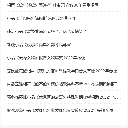
相声《虎年谈虎》表演者 刘伟 冯巩1986年春晚相声
小品《羊肉串》陈佩斯 朱时茂经典之作
孙涛小品《富婆看病》太绝了，这也太搞笑了
春晚小品《没那么简单》郭冬临韩雪
小品《天降女婿》假冒女婿爆笑|2022年春晚
姜昆戴志诚相声《欢乐方言》粤语教学口音太有梗|2022年春晚
卢鑫玉浩相声《像不像》模仿唱歌笑料不断|2022央视春晚相声
郭冬临邵峰小品《休息区的故事》特殊时期守望相助|2022年央视春晚
贾冰沙溢小品《发红包》收发红包真实反应|2022年央视春晚