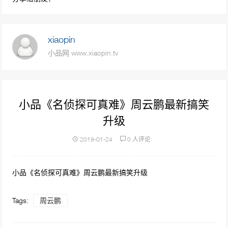
98604次播放
沈腾小品《一个女婿半个儿》沈腾 艾伦 魏翔
xiaopin
吴江 杨沅翰
小品网 www.xiaopin.tv
76602次播放
小品《停车风波》 停车管理员车主爆笑冲突
70482次播放
小品《名侦探可真难》周云鹏最新搞笑
升级
贾玲 潘长江小品《后宫攻略》演绎皇帝和皇后
后宫斗法
2019-01-24
0 人评论
68120次播放
小品《空城计》 恶搞戏曲惹怒老戏骨
小品《名侦探可真难》周云鹏最新搞笑升级
63052次播放
Tags:
周云鹏
小品《公园奇遇》宋小宝爆笑小品全程包袱密
集！