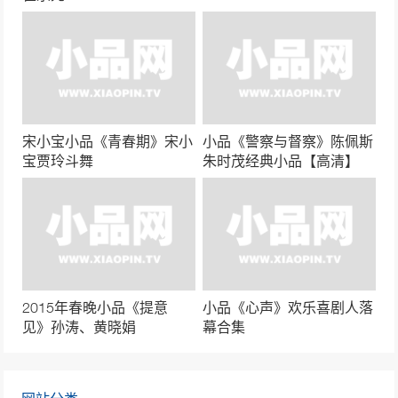
小品《光阴的故事》贾冰、张红爽
44302次播放
小品《碰瓷》杨冰、文松、宋小宝
42714次播放
宋小宝小品《青春期》宋小
小品《警察与督察》陈佩斯
宝贾玲斗舞
朱时茂经典小品【高清】
小品《名侦探可真难》周云鹏最新搞笑升级
41564次播放
小品《翻脸》贾玲、张小斐
41322次播放
2015年春晚小品《提意
小品《心声》欢乐喜剧人落
见》孙涛、黄晓娟
幕合集
赵本山经典小品《出名》笑到流泪！
41145次播放