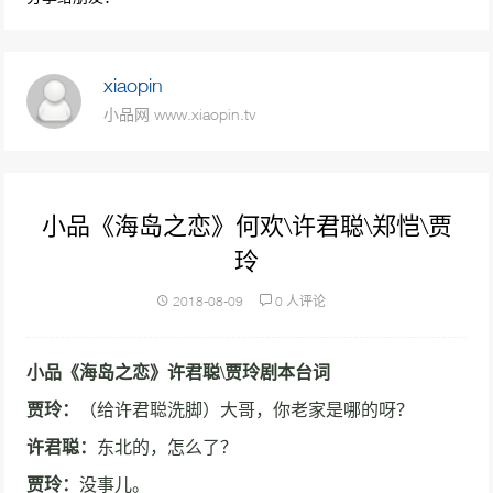
98632次播放
沈腾小品《一个女婿半个儿》沈腾 艾伦 魏翔
xiaopin
吴江 杨沅翰
小品网 www.xiaopin.tv
76638次播放
小品《停车风波》 停车管理员车主爆笑冲突
70520次播放
小品《海岛之恋》何欢\许君聪\郑恺\贾
玲
贾玲 潘长江小品《后宫攻略》演绎皇帝和皇后
后宫斗法
2018-08-09
0 人评论
68155次播放
小品《空城计》 恶搞戏曲惹怒老戏骨
小品《海岛之恋》许君聪\贾玲剧本台词
63083次播放
贾玲：
（给许君聪洗脚）大哥，你老家是哪的呀？
许君聪：
东北的，怎么了？
小品《公园奇遇》宋小宝爆笑小品全程包袱密
集！
贾玲：
没事儿。