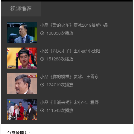
视频推荐
小品《爱的火车》贾冰2019最新小品
160358次播放
小品《四大才子》王小虎\小沈阳
151288次播放
小品《你的模样》贾冰、王雪东
124710次播放
小品《非诚来扰》宋小宝、程野
111543次播放
小品《碰瓷》 宋小宝、赵海燕
分享给朋友：