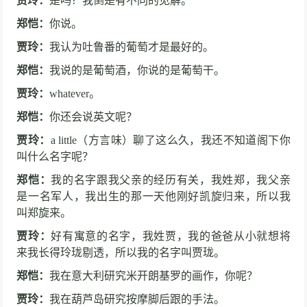
贾玲：
是吗？我倒是有不同的见解。
郑恺：
你说。
贾玲：
我认为吐鲁番的葡萄才是最好的。
郑恺：
我说的是葡萄酒，你说的是葡萄干。
贾玲：
whatever。
郑恺：
你还会说英文呢？
贾玲：
a little（方言味）聊了这么久，我还不知道阁下你
叫什么名字呢？
郑恺：
我的名字跟我父亲的经历有关，我姓郑，我父亲
是一名军人，我出生的那一天他刚好凯旋归来，所以我
叫郑旋来。
贾玲：
好有寓意的名字，我姓贾，我的爸爸从小就想将
来我长得玲珑剔透，所以我的名字叫贾珑。
郑恺：
我在意大利研究米开朗基罗的画作，你呢？
贾玲：
我在葫芦岛研究按摩脚后跟的手法。