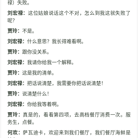
禄）失败。
小品《光阴的故事》贾冰、张红爽
刘宏禄：
这位姑娘说话这个不对，怎么到我这就失败了
44334次播放
呢？
贾玲：
不是。
小品《碰瓷》杨冰、文松、宋小宝
刘宏禄：
什么意思？我长得难看啊。
42750次播放
贾玲：
跟你没关系。
小品《名侦探可真难》周云鹏最新搞笑升级
刘宏禄：
我请你给我一个解释。
41594次播放
贾玲：
这是我的清单。
刘宏禄：
把话说清楚，我需要你把话说清楚！
小品《翻脸》贾玲、张小斐
贾玲：
说清楚什么！
41356次播放
刘宏禄：
你给我等着啊。
贾玲：
真是的，看看第四项，去高档餐厅消费一次。服
赵本山经典小品《出名》笑到流泪！
务生，点餐。
41176次播放
何欢：
萨瓦迪卡，欢迎来到我们餐厅，我们餐厅海鲜是