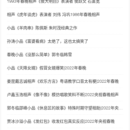
1993年春晚相声《侯大明白》表演者 侯跃文 石富宽
相声《虎年谈虎》表演者 刘伟 冯巩1986年春晚相声
小品《羊肉串》陈佩斯 朱时茂经典之作
孙涛小品《富婆看病》太绝了，这也太搞笑了
春晚小品《没那么简单》郭冬临韩雪
小品《天降女婿》假冒女婿爆笑|2022年春晚
姜昆戴志诚相声《欢乐方言》粤语教学口音太有梗|2022年春晚
卢鑫玉浩相声《像不像》模仿唱歌笑料不断|2022央视春晚相声
郭冬临邵峰小品《休息区的故事》特殊时期守望相助|2022年央视春晚
贾冰沙溢小品《发红包》收发红包真实反应|2022年央视春晚