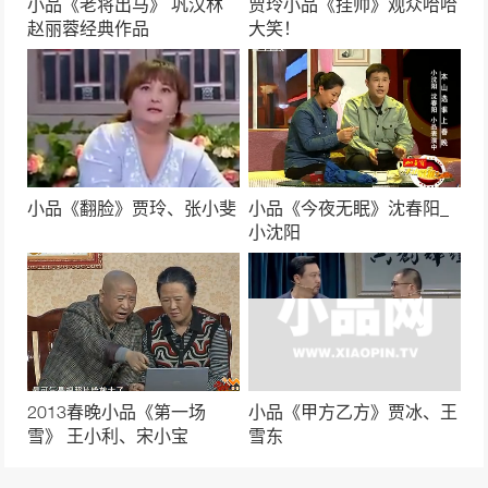
小品《老将出马》 巩汉林
贾玲小品《挂帅》观众哈哈
赵丽蓉经典作品
大笑！
小品《翻脸》贾玲、张小斐
小品《今夜无眠》沈春阳_
小沈阳
2013春晚小品《第一场
小品《甲方乙方》贾冰、王
雪》 王小利、宋小宝
雪东