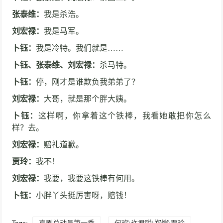
张泰维：
我是杀浩。
刘宏禄：
我是马军。
卜钰：
我是冷特。我们就是……
卜钰、张泰维、刘宏禄：
杀马特。
卜钰：
停，刚才是谁欺负我弟弟了？
刘宏禄：
大哥，就是那个胖大姨。
卜钰：
这样啊，你拿着这个铁棒，我看她敢把你怎么
样？去。
刘宏禄：
赔礼道歉。
贾玲：
我不！
刘宏禄：
我要，我要这铁棒有何用。
卜钰：
小胖丫头挺厉害呀，赔钱！
Tags:
喜剧总动员第一季
何欢\许君聪\郑恺\贾玲