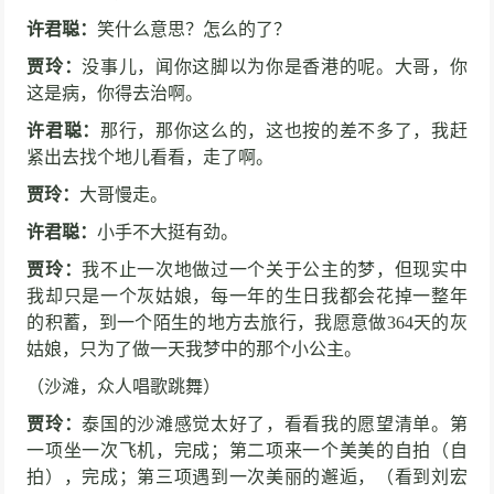
52838次播放
许君聪：
笑什么意思？怎么的了？
小品《一票难求》孙涛 张海燕 欢乐饭米粒儿
贾玲：
没事儿，闻你这脚以为你是香港的呢。大哥，你
第七季
这是病，你得去治啊。
52583次播放
许君聪：
那行，那你这么的，这也按的差不多了，我赶
小品《最佳酒友》宋小宝、徐峥
紧出去找个地儿看看，走了啊。
49523次播放
贾玲：
大哥慢走。
许君聪：
小手不大挺有劲。
小品《今天的幸福2》沈腾、马丽
贾玲：
我不止一次地做过一个关于公主的梦，但现实中
48159次播放
我却只是一个灰姑娘，每一年的生日我都会花掉一整年
的积蓄，到一个陌生的地方去旅行，我愿意做364天的灰
小品《同学会》常远，艾伦， 王宁
姑娘，只为了做一天我梦中的那个小公主。
46794次播放
（沙滩，众人唱歌跳舞）
贾玲：
泰国的沙滩感觉太好了，看看我的愿望清单。第
贾冰小品《要债》包袱层出不穷笑声不断
一项坐一次飞机，完成；第二项来一个美美的自拍（自
45928次播放
拍），完成；第三项遇到一次美丽的邂逅，（看到刘宏