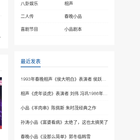
八卦娱乐
相声
二人传
春晚小品
：
喜剧节目
小品剧本
生活”争当新好男人
最近发表
1993年春晚相声《侯大明白》表演者 侯跃文 石富宽
相声《虎年谈虎》表演者 刘伟 冯巩1986年春晚相声
小品《羊肉串》陈佩斯 朱时茂经典之作
孙涛小品《富婆看病》太绝了，这也太搞笑了
春晚小品《没那么简单》郭冬临韩雪