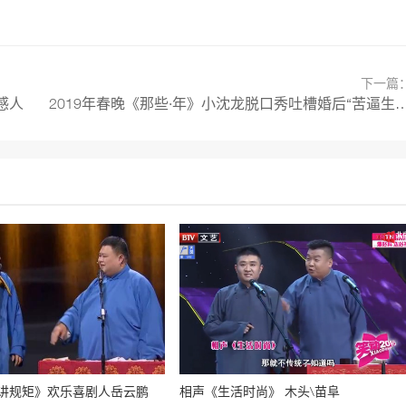
下一篇
感人
2019年春晚《那些·年》小沈龙脱口秀吐槽婚后“苦逼
讲规矩》欢乐喜剧人岳云鹏
相声《生活时尚》 木头\苗阜