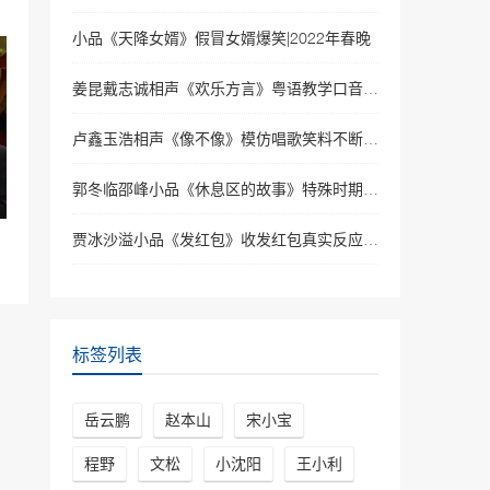
小品《天降女婿》假冒女婿爆笑|2022年春晚
姜昆戴志诚相声《欢乐方言》粤语教学口音太有梗|2022年春晚
卢鑫玉浩相声《像不像》模仿唱歌笑料不断|2022央视春晚相声
郭冬临邵峰小品《休息区的故事》特殊时期守望相助|2022年央视春晚
贾冰沙溢小品《发红包》收发红包真实反应|2022年央视春晚
标签列表
岳云鹏
赵本山
宋小宝
程野
文松
小沈阳
王小利