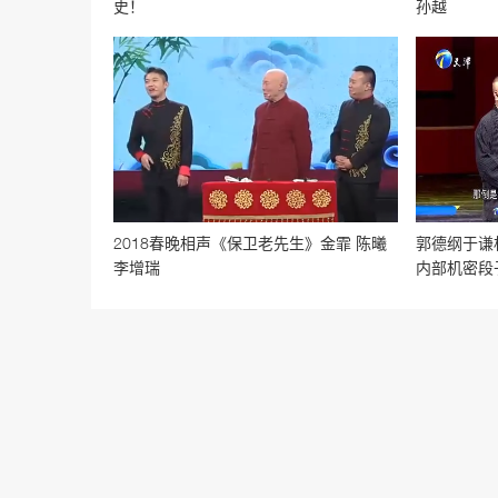
史！
孙越
2018春晚相声《保卫老先生》金霏 陈曦
郭德纲于谦
李增瑞
内部机密段