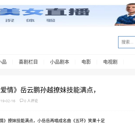
小品
喜剧栏目
小品剧本
电影
电视剧
关于爱情》岳云鹏孙越撩妹技能满点，
19-02-16
0 人评论
于爱情》撩妹技能满点，小岳岳再唱成名曲《五环》笑果十足