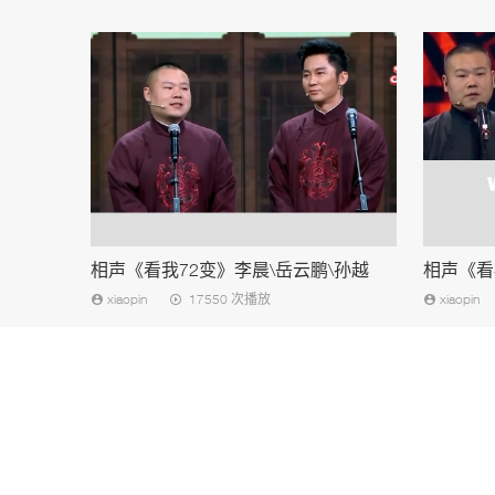
相声《看我72变》李晨\岳云鹏\孙越
相声《看
xiaopin
17550 次播放
xiaopin