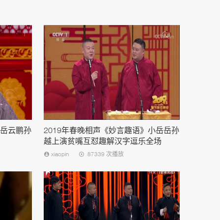
》岳云鹏孙
2019年春晚相声《妙言趣语》小岳岳孙
越上演贫嘴互怼趣解汉字逗乐全场
xiaopin
87339 次播放