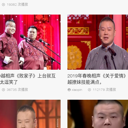
19382 次播放
孙越相声《败家子》上台就互
2019年春晚相声《关于爱情
太逗笑了
越撩妹技能满点，
36735 次播放
xiaopin
112179 次播放