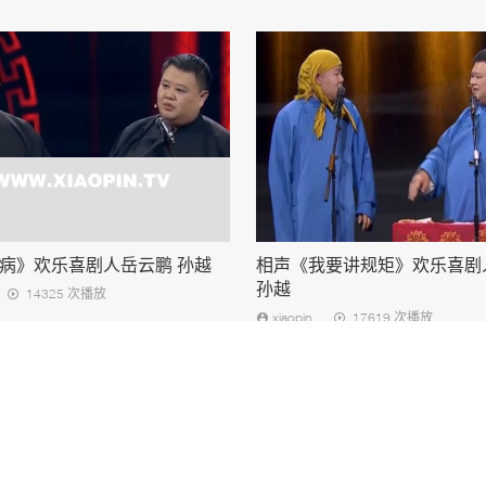
病》欢乐喜剧人岳云鹏 孙越
相声《我要讲规矩》欢乐喜剧
孙越
14325 次播放
xiaopin
17619 次播放
小品网
奋青传媒