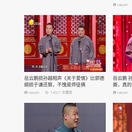
xiaopin
岳云鹏损孙越相声《关于爱情》比郭德
岳云鹏 
纲损于谦还狠，不愧是师徒俩
撕，真的
xiaopin
14021 次播放
xiaopin