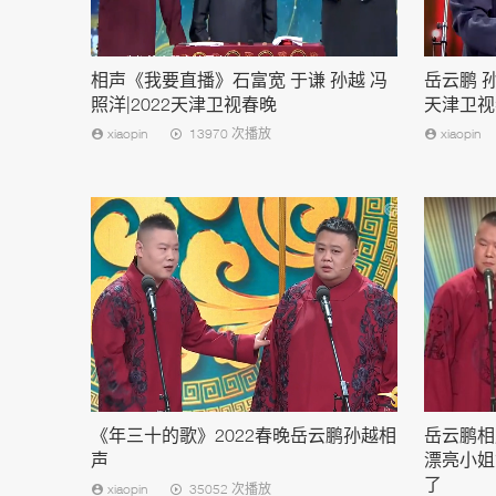
相声《我要直播》石富宽 于谦 孙越 冯
岳云鹏 
照洋|2022天津卫视春晚
天津卫视
xiaopin
13970 次播放
xiaopin
《年三十的歌》2022春晚岳云鹏孙越相
岳云鹏相
声
漂亮小姐
了
xiaopin
35052 次播放