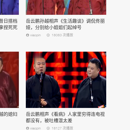
昔日搭档
岳云鹏孙越相声《生活趣谈》调侃佟丽
拿捏死死
娅，分别给小姐姐们起绰号
xiaopin
18083 次播放
越的媳妇
岳云鹏相声《看病》人家里穷得连电视
都没有，被吐槽混太差
xiaopin
18127 次播放