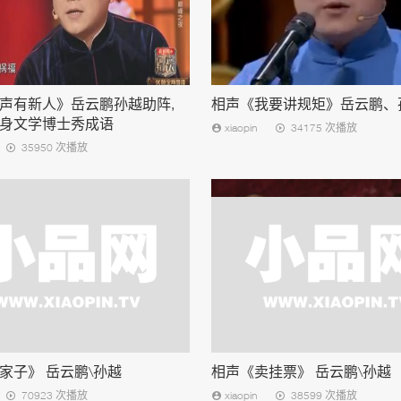
声有新人》岳云鹏孙越助阵,
相声《我要讲规矩》岳云鹏、
身文学博士秀成语
xiaopin
34175 次播放
35950 次播放
家子》 岳云鹏\孙越
相声《卖挂票》 岳云鹏\孙越
70923 次播放
xiaopin
38599 次播放