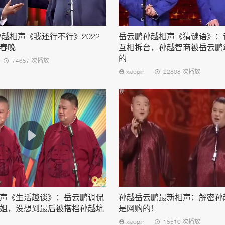
孙越相声《我还行不行》2022
岳云鹏孙越相声《猜谜语》：
春晚
互相拆台，孙越智商被岳云鹏
的
74657 次播放
xiaopin
22808 次播放
声《生活趣谈》：岳云鹏调侃
孙越岳云鹏最新相声：解密孙
姐，没想到最后被搭档孙越坑
是网购的！
xiaopin
15510 次播放