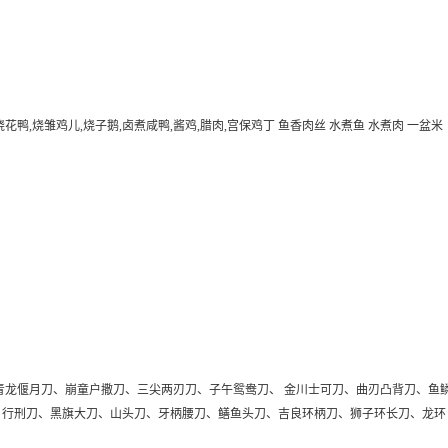
花鸭,烧雏鸡儿,烧子鹅,卤煮咸鸭,酱鸡,腊肉,宫保鸡丁 鱼香肉丝 水煮鱼 水煮肉 一盆米
青龙偃月刀、崩童户撒刀、三尖两刃刀、子午鸳鸯刀、 金川士可刀、曲刃凸背刀、鱼
、行刑刀、黑旗大刀、山头刀、牙柄腰刀、鳝鱼头刀、吉良环柄刀、狮子环长刀、龙环