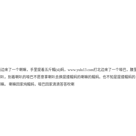
了一个喇嘛，手里提着五斤鳎(tǎ)蚂，www.yulu13.com打北边来了一个哑巴，腰
喇叭，别着喇叭的哑巴不愿意拿喇叭去换提搂鳎蚂的喇嘛的鳎蚂。也不知是提搂鳎蚂的
嘛。 喇嘛回家炖鳎蚂，哑巴回家滴滴答答吹喇