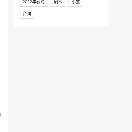
2022年春晚
剧本
小宝
台词
鳞