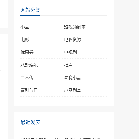
2019年春晚相声《乡音总
网站分类
关情》冯巩王振华诉说民声
40631次播放
小品
短视频剧本
相声《卖挂票》 岳云鹏\孙
越
电影
电影资源
38600次播放
优惠券
电视剧
岳云鹏 孙越相声《败家
八卦娱乐
子》上台就互撕，真的太逗
相声
笑了
36737次播放
二人传
春晚小品
相声《相声有新人》岳云鹏
喜剧节目
小品剧本
孙越助阵, 小岳岳化身文学
博士秀成语
35952次播放
相声《成长的烦恼》卢鑫、
玉浩
最近发表
35884次播放
《年三十的歌》2022春晚