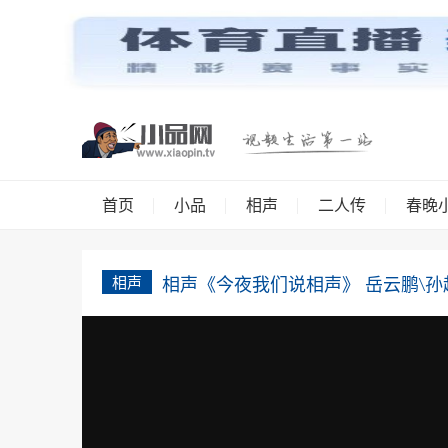
首页
小品
相声
二人传
春晚
相声
相声《今夜我们说相声》 岳云鹏\孙