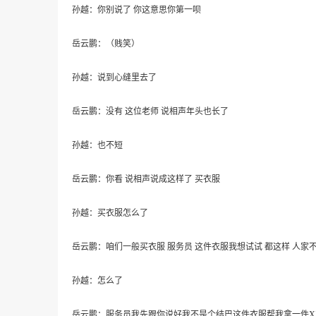
孙越：你别说了 你这意思你第一呗
岳云鹏：（贱笑）
孙越：说到心缝里去了
岳云鹏：没有 这位老师 说相声年头也长了
孙越：也不短
岳云鹏：你看 说相声说成这样了 买衣服
孙越：买衣服怎么了
岳云鹏：咱们一般买衣服 服务员 这件衣服我想试试 都这样 人家
孙越：怎么了
岳云鹏：服务员我先跟你说好我不是个结巴这件衣服帮我拿一件XX