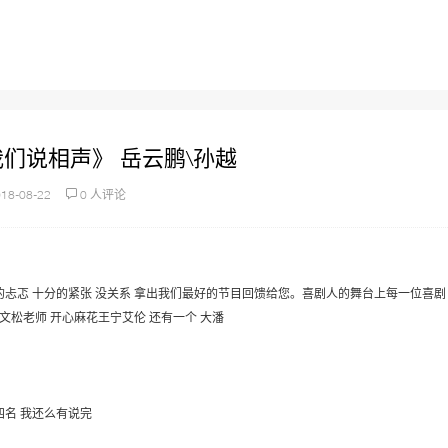
们说相声》 岳云鹏\孙越
18-08-22
0 人评论
忐忑 十分的紧张 没关系 拿出我们最好的节目回馈给您。喜剧人的舞台上每一位喜剧
文松老师 开心麻花王宁艾伦 还有一个 大潘
名 我还么有说完