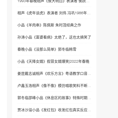
1993年春晚相声《侯大明白》表演者 侯跃文 石富宽
岳云鹏孙越相声
35052次播放
相声《虎年谈虎》表演者 刘伟 冯巩1986年春晚相声
相声《我要讲规矩》岳云
小品《羊肉串》陈佩斯 朱时茂经典之作
鹏、孙越
34177次播放
孙涛小品《富婆看病》太绝了，这也太搞笑了
相声《因为爱情》岳云鹏示
春晚小品《没那么简单》郭冬临韩雪
爱范冰冰, 被李晨揍!
32504次播放
小品《天降女婿》假冒女婿爆笑|2022年春晚
相声《小眼看世界》岳云鹏
孙越经典相声 没几个人看
姜昆戴志诚相声《欢乐方言》粤语教学口音太有梗|2022年春晚
过
32356次播放
卢鑫玉浩相声《像不像》模仿唱歌笑料不断|2022央视春晚相声
相声《今夜我们说相声》
岳云鹏\孙越
郭冬临邵峰小品《休息区的故事》特殊时期守望相助|2022年央视春晚
32024次播放
贾冰沙溢小品《发红包》收发红包真实反应|2022年央视春晚
相声《非一般的爱情》岳云