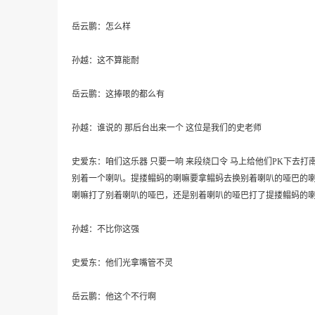
岳云鹏：怎么样
孙越：这不算能耐
岳云鹏：这捧哏的都么有
孙越：谁说的 那后台出来一个 这位是我们的史老师
史爱东：咱们这乐器 只要一响 来段绕口令 马上给他们PK下去打南边来
别着一个喇叭。提搂鳎蚂的喇嘛要拿鳎蚂去换别着喇叭的哑巴的
喇嘛打了别着喇叭的哑巴，还是别着喇叭的哑巴打了提搂鳎蚂的喇
孙越：不比你这强
史爱东：他们光拿嘴管不灵
岳云鹏：他这个不行啊