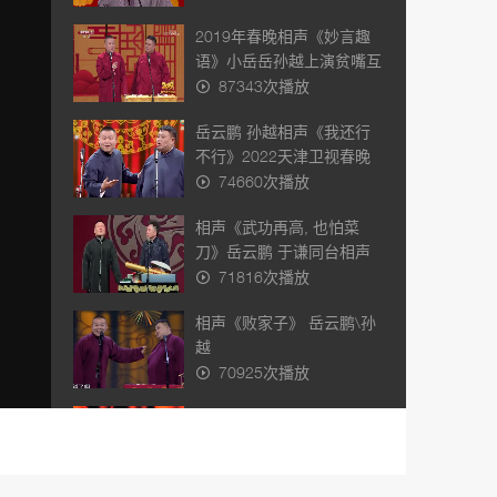
2019年春晚相声《妙言趣
语》小岳岳孙越上演贫嘴互
怼趣解汉字逗乐全场
87343次播放
岳云鹏 孙越相声《我还行
不行》2022天津卫视春晚
74660次播放
相声《武功再高, 也怕菜
刀》岳云鹏 于谦同台相声
太逗了
71816次播放
相声《败家子》 岳云鹏\孙
越
70925次播放
相声《不忘初心》郭麒麟
\孙越\岳云鹏
57222次播放