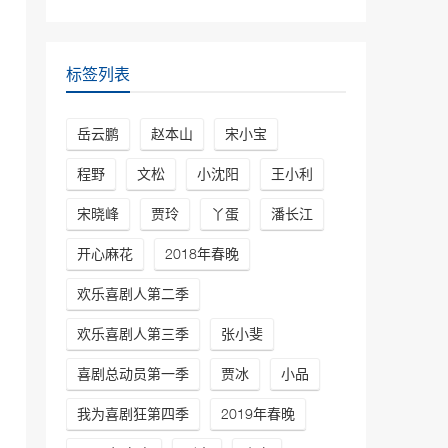
鹏\孙越
30042次播放
相声《电台风云》高峰\岳
标签列表
云鹏
29818次播放
岳云鹏
赵本山
宋小宝
相声《笑傲江湖》郭德纲、
于谦
程野
文松
小沈阳
王小利
29402次播放
宋晓峰
贾玲
丫蛋
潘长江
相声《我是歌手》岳云鹏
开心麻花
2018年春晚
孙越德云社最新相声
27179次播放
欢乐喜剧人第二季
欢乐喜剧人第三季
张小斐
喜剧总动员第一季
贾冰
小品
我为喜剧狂第四季
2019年春晚