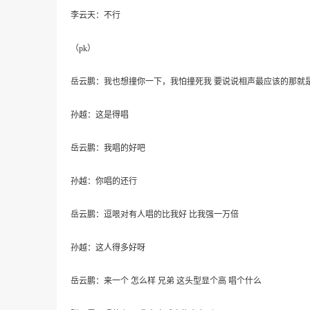
李云天：不行
（pk）
岳云鹏：我也想撞你一下，我怕撞死我 要说说相声最应该的那就
孙越：这是得唱
岳云鹏：我唱的好吧
孙越：你唱的还行
岳云鹏：逗哏对有人唱的比我好 比我强一万倍
孙越：这人得多好呀
岳云鹏：来一个 怎么样 兄弟 这头型显个高 唱个什么