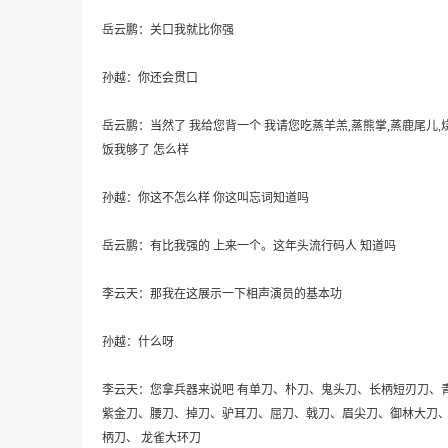
岳云鹏：关口我就比你强
孙越：你还会贯口
岳云鹏：当然了 我给您背一个 我请您吃蒸羊羔,蒸熊掌,蒸鹿尾儿,烧
饭我够了 怎么样
孙越：你这不怎么样 你这叫忘词知道吗
岳云鹏：有比我强的 上来一个。这年头流行码人 知道吗
李云天：那我在这展示一下相声演员的基本功
孙越：什么呀
李云天：您拿兵器来说吧 有单刀、朴刀、鬼头刀、长柄短刃刀、
紫金刀、腰刀、掉刀、驴耳刀、屈刀、戟刀、眉尖刀、御林大刀
柄刀、 龙雀大环刀