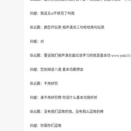
孙越：我说五xl不就完了吗我
岳云鹏：跟您开玩笑 相声演员三句哈哈两句玩笑
孙越：对
岳云鹏：要说我们相声演员最应该学习的就是基本功 www.yulu1
孙越：您别胡说八道 基本功都得会
岳云鹏：不用研究
孙越：谁不用研究啊 你说什么基本功我听听
岳云鹏：没有我们逗哏的强，没有我么逗哏的棒
孙越：你甭你们逗哏