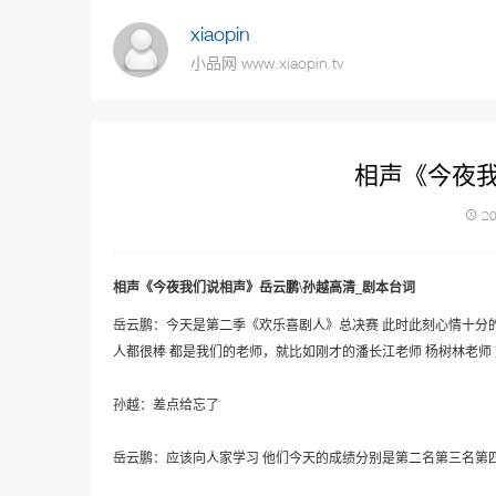
xiaopin
小品网 www.xiaopin.tv
相声《今夜我
20
相声《今夜我们说相声》岳云鹏\孙越高清_剧本台词
岳云鹏：今天是第二季《欢乐喜剧人》总决赛 此时此刻心情十分的
人都很棒 都是我们的老师，就比如刚才的潘长江老师 杨树林老师 
孙越：差点给忘了
岳云鹏：应该向人家学习 他们今天的成绩分别是第二名第三名第四