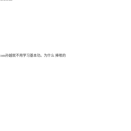
3.com孙越就不用学习基本功。为什么 捧哏的