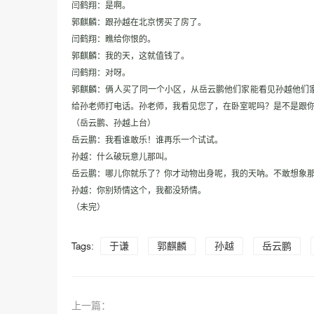
闫鹤翔：是啊。
郭麒麟：跟孙越在北京愣买了房了。
闫鹤翔：瞧给你恨的。
郭麒麟：我的天，这就值钱了。
闫鹤翔：对呀。
郭麒麟：俩人买了同一个小区，从岳云鹏他们家能看见孙越他们
给孙老师打电话。孙老师，我看见您了，在卧室呢吗？是不是跟
（岳云鹏、孙越上台）
岳云鹏：我看谁敢乐！谁再乐一个试试。
孙越：什么破玩意儿那叫。
岳云鹏：哪儿你就乐了？你才动物出身呢，我的天呐。不敢想象
孙越：你别矫情这个，我都没矫情。
（未完）
Tags:
于谦
郭麒麟
孙越
岳云鹏
上一篇：