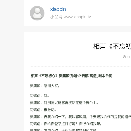
xiaopin
小品网 www.xiaopin.tv
相声《不忘初
20
相声《不忘初心》郭麒麟\孙越\岳云鹏 高清_剧本台词
郭麒麟：感谢大家。
闫鹤翔：对。
郭麒麟：特别高兴能够再次站在这个舞台上。
闫鹤翔：很激动。
郭麒麟：自我介绍一下，我叫郭麒麟，今天跟我合作的是我的搭
闫鹤翔：你给你爸学点好行吗？你得介绍我呀。