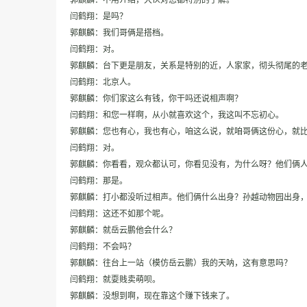
郭麒麟：不用介绍，大伙对您都特别的了解。
闫鹤翔：是吗？
郭麒麟：我们哥俩是搭档。
闫鹤翔：对。
郭麒麟：台下更是朋友，关系是特别的近，人家家，彻头彻尾的
闫鹤翔：北京人。
郭麒麟：你们家这么有钱，你干吗还说相声啊？
闫鹤翔：和您一样啊，从小就喜欢这个，我这叫不忘初心。
郭麒麟：您也有心，我也有心，咱这么说，就咱哥俩这份心，就
闫鹤翔：对。
郭麒麟：你看看，观众都认可，你看见没有，为什么呀？他们俩
闫鹤翔：那是。
郭麒麟：打小都没听过相声。他们俩什么出身？孙越动物园出身
闫鹤翔：这还不如那个呢。
郭麒麟：就岳云鹏他会什么？
闫鹤翔：不会吗？
郭麒麟：往台上一站（模仿岳云鹏）我的天呐，这有意思吗？
闫鹤翔：就耍贱卖萌呗。
郭麒麟：没想到啊，现在靠这个赚下钱来了。