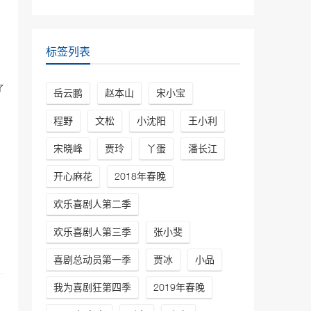
鹏\孙越
30040次播放
相声《电台风云》高峰\岳
标签列表
云鹏
29816次播放
了
岳云鹏
赵本山
宋小宝
相声《笑傲江湖》郭德纲、
于谦
程野
文松
小沈阳
王小利
29397次播放
宋晓峰
贾玲
丫蛋
潘长江
相声《我是歌手》岳云鹏
开心麻花
2018年春晚
孙越德云社最新相声
27177次播放
欢乐喜剧人第二季
欢乐喜剧人第三季
张小斐
喜剧总动员第一季
贾冰
小品
我为喜剧狂第四季
2019年春晚
：