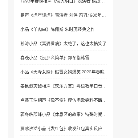
1993年春晚相声《侯大明白》表演者 侯跃文 石富宽
岳云鹏孙越相声
35051次播放
相声《虎年谈虎》表演者 刘伟 冯巩1986年春晚相声
相声《我要讲规矩》岳云
小品《羊肉串》陈佩斯 朱时茂经典之作
鹏、孙越
34175次播放
孙涛小品《富婆看病》太绝了，这也太搞笑了
相声《因为爱情》岳云鹏示
春晚小品《没那么简单》郭冬临韩雪
爱范冰冰, 被李晨揍!
32498次播放
小品《天降女婿》假冒女婿爆笑|2022年春晚
相声《小眼看世界》岳云鹏
孙越经典相声 没几个人看
姜昆戴志诚相声《欢乐方言》粤语教学口音太有梗|2022年春晚
过
32354次播放
卢鑫玉浩相声《像不像》模仿唱歌笑料不断|2022央视春晚相声
相声《今夜我们说相声》
岳云鹏\孙越
郭冬临邵峰小品《休息区的故事》特殊时期守望相助|2022年央视春晚
32020次播放
贾冰沙溢小品《发红包》收发红包真实反应|2022年央视春晚
相声《非一般的爱情》岳云