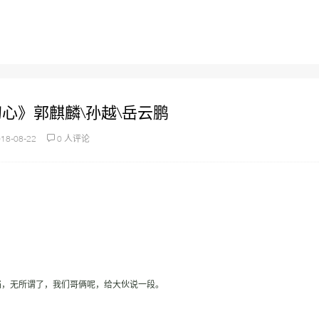
心》郭麒麟\孙越\岳云鹏
18-08-22
0 人评论
档，无所谓了，我们哥俩呢，给大伙说一段。