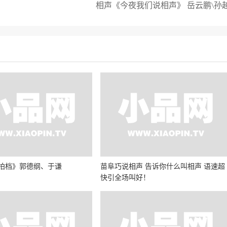
相声《今夜我们说相声》 岳云鹏\孙
拍档》郭德纲、于谦
苗阜巧说相声 告诉你什么叫相声 语速超
快引全场叫好！