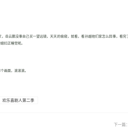
家，岳云鹏没事自己买一望远镜，天天的偷窥，就看，看孙越他们家怎么回事，看完
你媳妇正睡觉呢。
那个画面，滚滚滚。
欢乐喜剧人第二季
下一篇