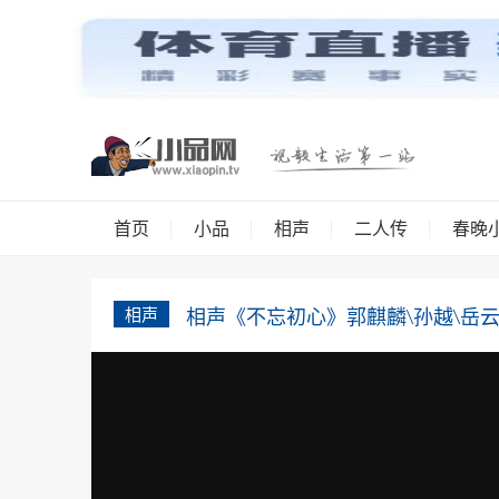
首页
小品
相声
二人传
春晚
相声
相声《不忘初心》郭麒麟\孙越\岳