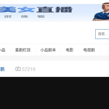
小品
喜剧栏目
小品剧本
电影
电视剧
57219
云鹏