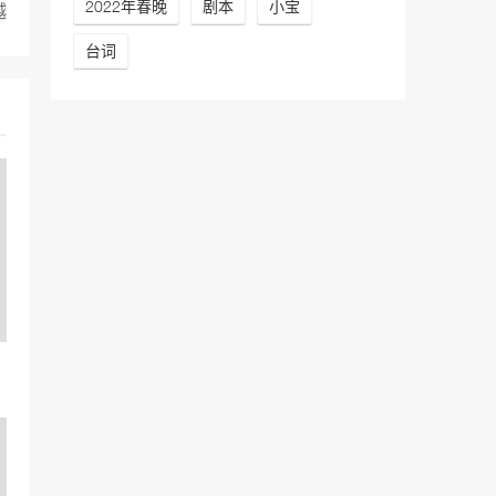
2022年春晚
剧本
小宝
越
台词