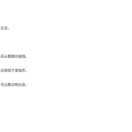
老北京。
比岳云鹏跟孙越强。
人压根就不爱相声。
，岳云鹏动物出身。