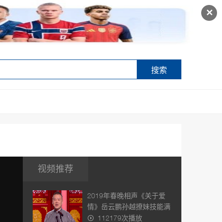
✕
搜索
视频推荐
2019年春晚相声《关于爱
情》岳云鹏孙越撩妹技能满
点，
112179次播放