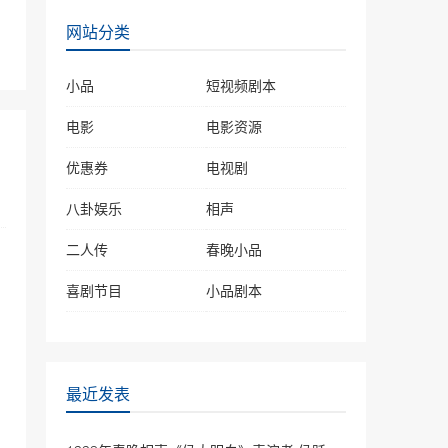
2019年春晚相声《乡音总
网站分类
关情》冯巩王振华诉说民声
40627次播放
小品
短视频剧本
相声《卖挂票》 岳云鹏\孙
越
电影
电影资源
38598次播放
优惠券
电视剧
岳云鹏 孙越相声《败家
八卦娱乐
子》上台就互撕，真的太逗
相声
笑了
36732次播放
二人传
春晚小品
相声《相声有新人》岳云鹏
喜剧节目
小品剧本
孙越助阵, 小岳岳化身文学
博士秀成语
35949次播放
相声《成长的烦恼》卢鑫、
玉浩
最近发表
35880次播放
《年三十的歌》2022春晚