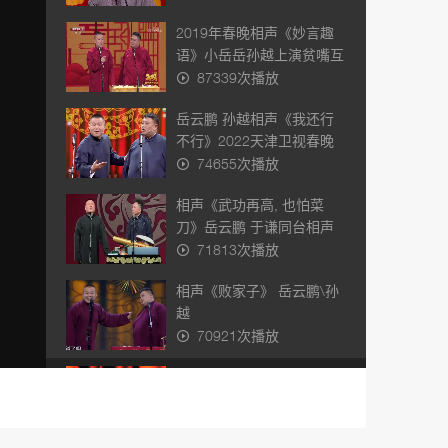
2019年春晚相声《妙言趣
语》小岳岳孙越上演贫嘴互
怼趣解汉字逗乐全场
87339次播放
岳云鹏 孙越相声《我还行
不行》2022天津卫视春晚
74655次播放
相声《武功再高, 也怕菜
刀》岳云鹏 于谦同台相声
太逗了
71813次播放
相声《败家子》 岳云鹏\孙
越
70921次播放
相声《不忘初心》郭麒麟
\孙越\岳云鹏
57219次播放