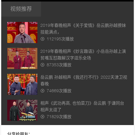
视频推荐
2019年春晚相声《关于爱情》岳云鹏孙越撩妹
技能满点，
112195次播放
2019年春晚相声《妙言趣语》小岳岳孙越上演
贫嘴互怼趣解汉字逗乐全场
87353次播放
岳云鹏 孙越相声《我还行不行》2022天津卫视
春晚
74669次播放
相声《武功再高, 也怕菜刀》岳云鹏 于谦同台
相声太逗了
71829次播放
相声《败家子》 岳云鹏\孙越
分享给朋友：