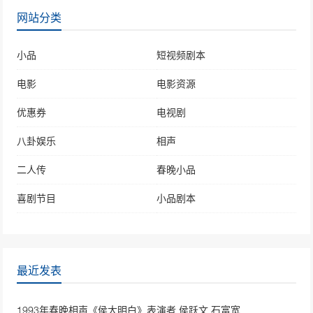
网站分类
小品
短视频剧本
电影
电影资源
优惠券
电视剧
八卦娱乐
相声
二人传
春晚小品
喜剧节目
小品剧本
最近发表
1993年春晚相声《侯大明白》表演者 侯跃文 石富宽