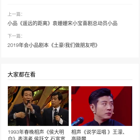
35962次播放
上一篇：
相声《成长的烦恼》卢鑫、玉浩
小品《遥远的距离》袁姗姗宋小宝喜剧总动员小品
35897次播放
下一篇：
《年三十的歌》2022春晚岳云鹏孙越相声
2019年会小品剧本《土豪!我们做朋友吧》
35063次播放
相声《我要讲规矩》岳云鹏、孙越
大家都在看
34185次播放
相声《因为爱情》岳云鹏示爱范冰冰, 被李晨
揍!
32508次播放
相声《小眼看世界》岳云鹏 孙越经典相声 没几
个人看过
1993年春晚相声《侯大明
相声《说学逗唱 》王濛、
32363次播放
白》表演者 侯跃文 石富宽
高晓攀