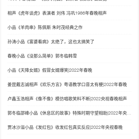
相声《虎年谈虎》表演者 刘伟 冯巩1986年春晚相声
小品《羊肉串》陈佩斯 朱时茂经典之作
孙涛小品《富婆看病》太绝了，这也太搞笑了
春晚小品《没那么简单》郭冬临韩雪
小品《天降女婿》假冒女婿爆笑|2022年春晚
姜昆戴志诚相声《欢乐方言》粤语教学口音太有梗|2022年春晚
卢鑫玉浩相声《像不像》模仿唱歌笑料不断|2022央视春晚相声
郭冬临邵峰小品《休息区的故事》特殊时期守望相助|2022年央视春晚
贾冰沙溢小品《发红包》收发红包真实反应|2022年央视春晚