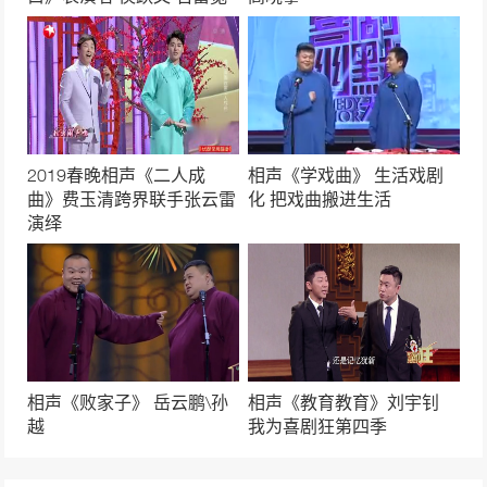
相声《今夜我们说相声》 岳云鹏\孙越
32038次播放
相声《非一般的爱情》岳云鹏\孙越
30058次播放
2019春晚相声《二人成
相声《学戏曲》 生活戏剧
曲》费玉清跨界联手张云雷
化 把戏曲搬进生活
相声《电台风云》高峰\岳云鹏
演绎
29828次播放
相声《笑傲江湖》郭德纲、于谦
29415次播放
相声《败家子》 岳云鹏\孙
相声《教育教育》刘宇钊
相声《我是歌手》岳云鹏 孙越德云社最新相声
越
我为喜剧狂第四季
27189次播放