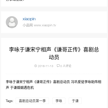
70936次播放
相声《不忘初心》郭麒麟\孙越\岳云鹏
xiaopin
57232次播放
小品网 www.xiaopin.tv
2019年春晚相声《乡音总关情》冯巩王振华诉
说民声
40638次播放
李咏于谦宋宁相声《谦哥正传》喜剧总
动员
相声《卖挂票》 岳云鹏\孙越
38610次播放
2018-11-13
0 人评论
岳云鹏 孙越相声《败家子》上台就互撕，真的
李咏于谦宋宁相声《谦哥正传》喜剧总动员 冯巩爱徒李咏助阵相
太逗笑了
声 于谦婚姻遇危机
36748次播放
相声《相声有新人》岳云鹏孙越助阵, 小岳岳化
Tags:
喜剧总动员第一季
李咏
于谦
身文学博士秀成语