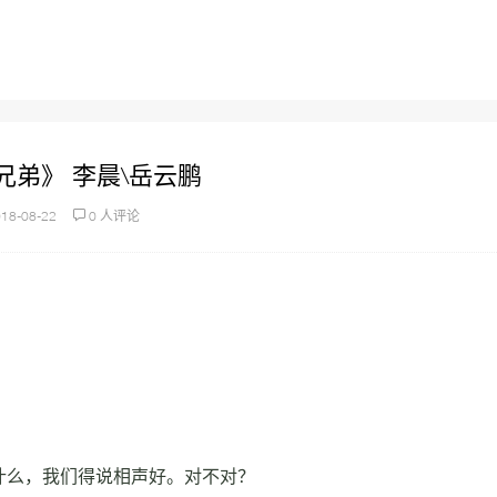
兄弟》 李晨\岳云鹏
18-08-22
0 人评论
什么，我们得说相声好。对不对？