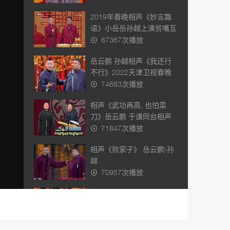
2019年春晚相声《妙言趣
语》小岳岳孙越上演贫嘴互
怼趣解汉字逗乐全场
87367次播放
岳云鹏 孙越相声《我还行
不行》2022天津卫视春晚
74683次播放
相声《武功再高, 也怕菜
刀》岳云鹏 于谦同台相声
太逗了
71847次播放
相声《败家子》 岳云鹏\孙
越
70957次播放
相声《不忘初心》郭麒麟
\孙越\岳云鹏
57244次播放