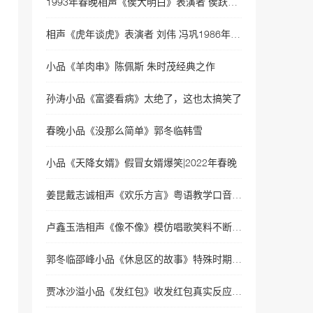
1993年春晚相声《侯大明白》表演者 侯跃文 石富宽
岳云鹏孙越相声
35079次播放
相声《虎年谈虎》表演者 刘伟 冯巩1986年春晚相声
相声《我要讲规矩》岳云
小品《羊肉串》陈佩斯 朱时茂经典之作
鹏、孙越
34200次播放
孙涛小品《富婆看病》太绝了，这也太搞笑了
相声《因为爱情》岳云鹏示
春晚小品《没那么简单》郭冬临韩雪
爱范冰冰, 被李晨揍!
32524次播放
小品《天降女婿》假冒女婿爆笑|2022年春晚
相声《小眼看世界》岳云鹏
孙越经典相声 没几个人看
姜昆戴志诚相声《欢乐方言》粤语教学口音太有梗|2022年春晚
过
32379次播放
卢鑫玉浩相声《像不像》模仿唱歌笑料不断|2022央视春晚相声
相声《今夜我们说相声》
岳云鹏\孙越
郭冬临邵峰小品《休息区的故事》特殊时期守望相助|2022年央视春晚
32051次播放
贾冰沙溢小品《发红包》收发红包真实反应|2022年央视春晚
相声《非一般的爱情》岳云