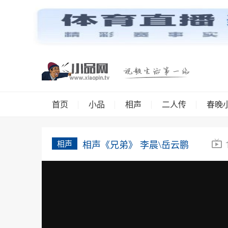
首页
小品
相声
二人传
春晚
相声
相声《兄弟》 李晨\岳云鹏