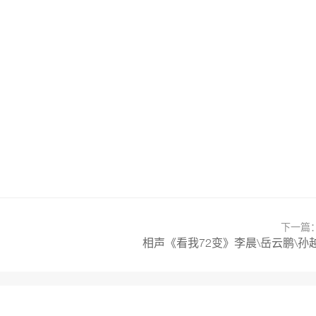
下一篇
相声《看我72变》李晨\岳云鹏\孙