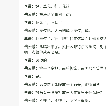
李晨：
好，算我，行，我认。
岳云鹏：
解决这个事对不对？
李晨：
我认了，我认了。
岳云鹏：
卖过吧，大声地说我卖过，说。
李晨：
我卖过了，行了吧？他在这等着呢你说这
岳云鹏：
吆喝出来了。卖什么都得讲究吆喝，对
啊，卖菜他就得吆喝。
李晨：
必须的。
岳云鹏：
挑一个扁担，前后俩筐，前面那个筐里
李晨：
是。
岳云鹏：
后边这个筐呢放一个石头，走街串巷。
李晨：
放石头干吗呀？放石头在筐里干什么呀？
岳云鹏：
不懂了，不懂了，掌握平衡啊。