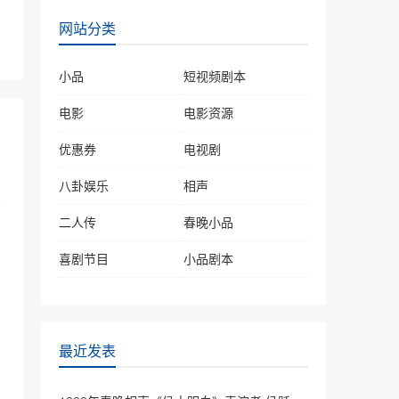
2019年春晚相声《乡音总
网站分类
关情》冯巩王振华诉说民声
40657次播放
小品
短视频剧本
相声《卖挂票》 岳云鹏\孙
越
电影
电影资源
38623次播放
优惠券
电视剧
岳云鹏 孙越相声《败家
八卦娱乐
子》上台就互撕，真的太逗
相声
笑了
36764次播放
二人传
春晚小品
相声《相声有新人》岳云鹏
喜剧节目
小品剧本
孙越助阵, 小岳岳化身文学
博士秀成语
35981次播放
相声《成长的烦恼》卢鑫、
玉浩
最近发表
35909次播放
《年三十的歌》2022春晚