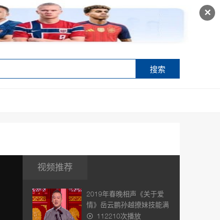
✕
搜索
视频推荐
2019年春晚相声《关于爱
情》岳云鹏孙越撩妹技能满
点，
112210次播放