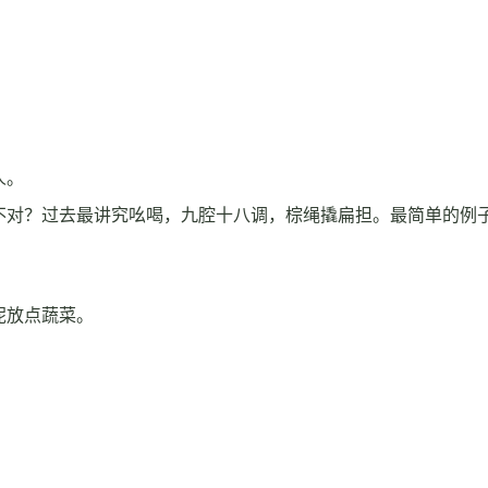
人。
不对？过去最讲究吆喝，九腔十八调，棕绳撬扁担。最简单的例
呢放点蔬菜。