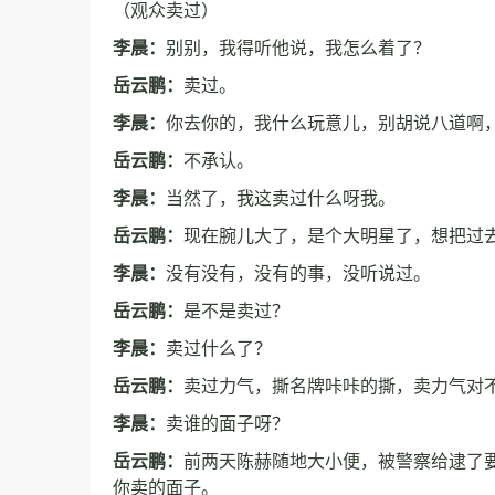
（观众卖过）
李晨：
别别，我得听他说，我怎么着了？
岳云鹏：
卖过。
李晨：
你去你的，我什么玩意儿，别胡说八道啊
岳云鹏：
不承认。
李晨：
当然了，我这卖过什么呀我。
岳云鹏：
现在腕儿大了，是个大明星了，想把过
李晨：
没有没有，没有的事，没听说过。
岳云鹏：
是不是卖过？
李晨：
卖过什么了？
岳云鹏：
卖过力气，撕名牌咔咔的撕，卖力气对
李晨：
卖谁的面子呀？
岳云鹏：
前两天陈赫随地大小便，被警察给逮了要
你卖的面子。