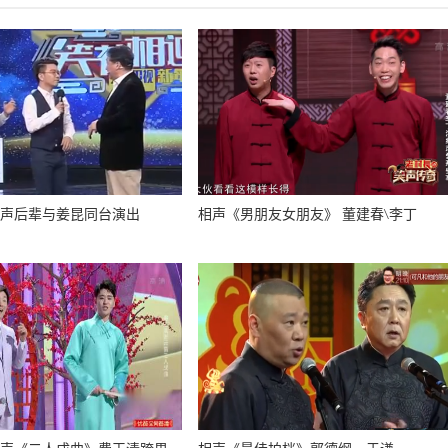
晚相声后辈与姜昆同台演出
相声《男朋友女朋友》 董建春\李丁