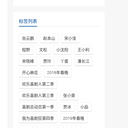
鹏\孙越
30072次播放
相声《电台风云》高峰\岳
标签列表
云鹏
29845次播放
岳云鹏
赵本山
宋小宝
相声《笑傲江湖》郭德纲、
于谦
程野
文松
小沈阳
王小利
29429次播放
宋晓峰
贾玲
丫蛋
潘长江
相声《我是歌手》岳云鹏
开心麻花
2018年春晚
孙越德云社最新相声
27203次播放
欢乐喜剧人第二季
欢乐喜剧人第三季
张小斐
喜剧总动员第一季
贾冰
小品
我为喜剧狂第四季
2019年春晚