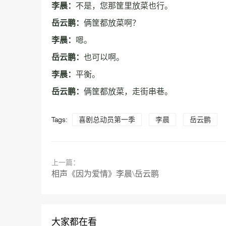
李晨：
不是，您那筐里放菜也行。
岳云鹏：
俩筐都放菜啊？
李晨：
嗯。
岳云鹏：
也可以啊。
李晨：
平衡。
岳云鹏：
俩筐都放菜，走街串巷。
Tags:
喜剧总动员第一季
李晨
岳云鹏
上一篇：
相声《因为爱情》李晨\岳云鹏
大家都在看