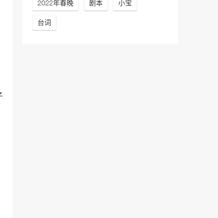
2022年春晚
剧本
小宝
台词
子